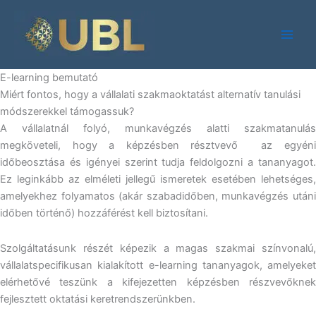
Skip
to
content
E-learning bemutató
Miért fontos, hogy a vállalati szakmaoktatást alternatív tanulási
módszerekkel támogassuk?
A vállalatnál folyó, munkavégzés alatti szakmatanulás
megköveteli, hogy a képzésben résztvevő az egyéni
időbeosztása és igényei szerint tudja feldolgozni a tananyagot.
Ez leginkább az elméleti jellegű ismeretek esetében lehetséges,
amelyekhez folyamatos (akár szabadidőben, munkavégzés utáni
időben történő) hozzáférést kell biztosítani.
Szolgáltatásunk részét képezik a magas szakmai színvonalú,
vállalatspecifikusan kialakított e-learning tananyagok, amelyeket
elérhetővé teszünk a kifejezetten képzésben részvevőknek
fejlesztett oktatási keretrendszerünkben.