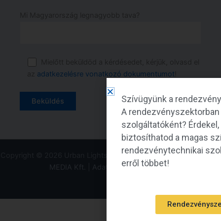
Mi Magyarország legnagyobb tava?
Mielőtt beküldöd a kérdésedet, kérjük, olvasd el
az
adatkezelésre vonatkozó dokumentumot
!
Szívügyünk a rendezvény
A rendezvényszektorban 
szolgáltatóként? Érdekel
biztosíthatod a magas sz
rendezvénytechnikai szol
Copyright © 2026 Urban Lights Zrt. |
Weboldalfejlesztés AGATOS
erről többet!
MEDIA Kft.
|
Adatvédelmi nyilatkozat
Rendezvénysze