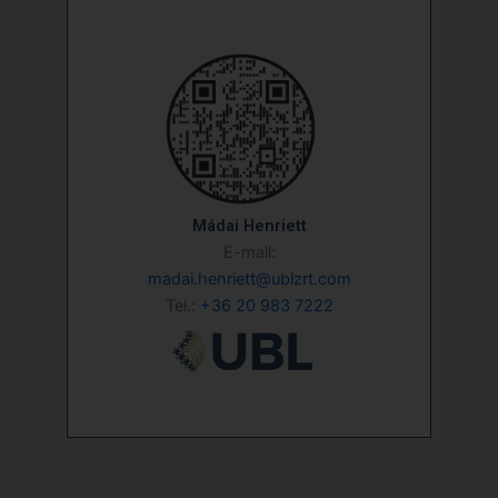
Mádai Henriett
E-mail:
madai.henriett@ublzrt.com
Tel.:
+36 20 983 7222