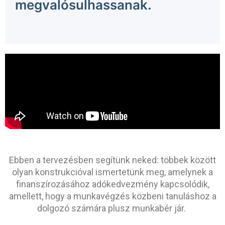
megvalósulhassanak.
Ebben a tervezésben segítünk neked: többek között
olyan konstrukcióval ismertetünk meg, amelynek a
finanszírozásához adókedvezmény kapcsolódik,
amellett, hogy a munkavégzés közbeni tanuláshoz a
dolgozó számára plusz munkabér jár.